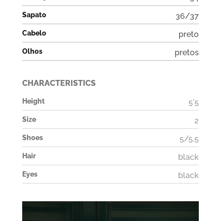
Sapato
36/37
Cabelo
preto
Olhos
pretos
CHARACTERISTICS
Height
5’5
Size
2
Shoes
5/5.5
Hair
black
Eyes
black