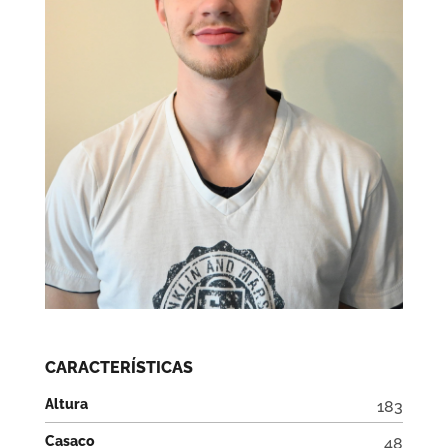
CARACTERÍSTICAS
Altura
183
Casaco
48